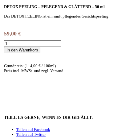
DETOX PEELING – PFLEGEND & GLÄTTEND – 50 ml
Das DETOX PEELING ist ein sanft pflegendes Gesichtspeeling.
59,00
€
HESSE
-
In den Warenkorb
DETOX
PEELING
-
Grundpreis: (114,00 € / 100ml)
PFLEGEND
Preis incl. MWSt. und zzgl. Versand
&
GLÄTTEND
Menge
TEILE ES GERNE, WENN ES DIR GEFÄLLT:
Teilen auf Facebook
Teilen auf Twitter