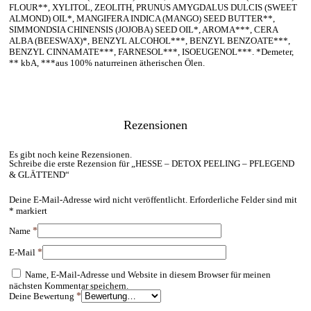
FLOUR**, XYLITOL, ZEOLITH, PRUNUS AMYGDALUS DULCIS (SWEET
ALMOND) OIL*, MANGIFERA INDICA (MANGO) SEED BUTTER**,
SIMMONDSIA CHINENSIS (JOJOBA) SEED OIL*, AROMA***, CERA
ALBA (BEESWAX)*, BENZYL ALCOHOL***, BENZYL BENZOATE***,
BENZYL CINNAMATE***, FARNESOL***, ISOEUGENOL***. *Demeter,
** kbA, ***aus 100% naturreinen ätherischen Ölen.
Rezensionen
Es gibt noch keine Rezensionen.
Schreibe die erste Rezension für „HESSE – DETOX PEELING – PFLEGEND
& GLÄTTEND“
Deine E-Mail-Adresse wird nicht veröffentlicht.
Erforderliche Felder sind mit
*
markiert
Name
*
E-Mail
*
Name, E-Mail-Adresse und Website in diesem Browser für meinen
nächsten Kommentar speichern.
Deine Bewertung
*