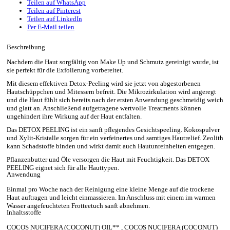
Teilen auf WhatsApp
Teilen auf Pinterest
Teilen auf LinkedIn
Per E-Mail teilen
Beschreibung
Nachdem die Haut sorgfältig von Make Up und Schmutz gereinigt wurde, ist
sie perfekt für die Exfolierung vorbereitet.
Mit diesem effektiven Detox-Peeling wird sie jetzt von abgestorbenen
Hautschüppchen und Mitessern befreit. Die Mikrozirkulation wird angeregt
und die Haut fühlt sich bereits nach der ersten Anwendung geschmeidig weich
und glatt an. Anschließend aufgetragene wertvolle Treatments können
ungehindert ihre Wirkung auf der Haut entfalten.
Das DETOX PEELING ist ein sanft pflegendes Gesichtspeeling. Kokospulver
und Xylit-Kristalle sorgen für ein verfeinertes und samtiges Hautrelief. Zeolith
kann Schadstoffe binden und wirkt damit auch Hautunreinheiten entgegen.
Pflanzenbutter und Öle versorgen die Haut mit Feuchtigkeit. Das DETOX
PEELING eignet sich für alle Hauttypen.
Anwendung
Einmal pro Woche nach der Reinigung eine kleine Menge auf die trockene
Haut auftragen und leicht einmassieren. Im Anschluss mit einem im warmen
Wasser angefeuchteten Frotteetuch sanft abnehmen.
Inhaltsstoffe
COCOS NUCIFERA (COCONUT) OIL** , COCOS NUCIFERA (COCONUT)