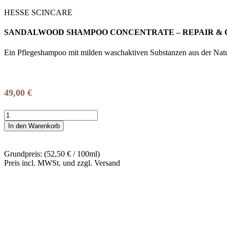
HESSE SCINCARE
SANDALWOOD SHAMPOO CONCENTRATE – REPAIR & CA
Ein Pflegeshampoo mit milden waschaktiven Substanzen aus der Natur
49,00
€
HESSE
-
In den Warenkorb
SANDALWOOD
SHAMPOO
CONCENTRATE
Grundpreis: (52,50 € / 100ml)
-
Preis incl. MWSt. und zzgl. Versand
REPAIR
&
CARE
Menge