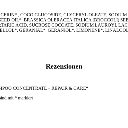
CERIN* , COCO GLUCOSIDE, GLYCERYL OLEATE, SODIUM
SEED OIL*, BRASSICA OLERACEA ITALICA (BROCCOLI) S
TARIC ACID, SUCROSE COCOATE, SODIUM LAUROYL LAC
ELLOL*, GERANIAL*, GERANIOL*, LIMONENE*, LINALOOL
Rezensionen
 SHAMPOO CONCENTRATE – REPAIR & CARE“
sind mit
*
markiert